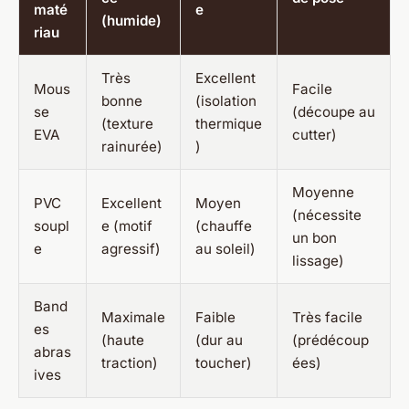
maté
e
(humide)
riau
Très
Excellent
Mous
Facile
bonne
(isolation
se
(découpe au
(texture
thermique
EVA
cutter)
rainurée)
)
Moyenne
PVC
Excellent
Moyen
(nécessite
soupl
e (motif
(chauffe
un bon
e
agressif)
au soleil)
lissage)
Band
Maximale
Faible
Très facile
es
(haute
(dur au
(prédécoup
abras
traction)
toucher)
ées)
ives