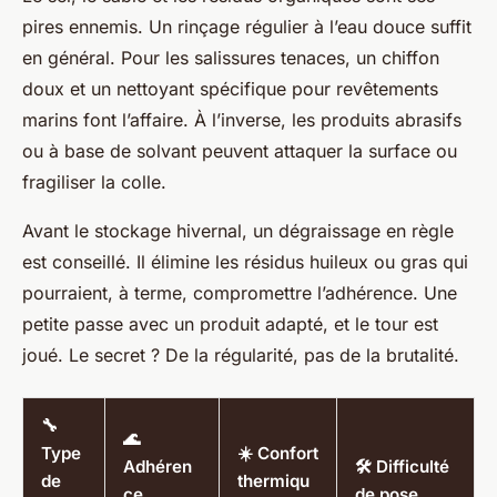
pires ennemis. Un rinçage régulier à l’eau douce suffit
en général. Pour les salissures tenaces, un chiffon
doux et un nettoyant spécifique pour revêtements
marins font l’affaire. À l’inverse, les produits abrasifs
ou à base de solvant peuvent attaquer la surface ou
fragiliser la colle.
Avant le stockage hivernal, un dégraissage en règle
est conseillé. Il élimine les résidus huileux ou gras qui
pourraient, à terme, compromettre l’adhérence. Une
petite passe avec un produit adapté, et le tour est
joué. Le secret ? De la régularité, pas de la brutalité.
🔧
🌊
Type
☀️ Confort
Adhéren
🛠️ Difficulté
de
thermiqu
ce
de pose