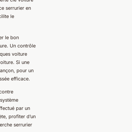
ce serrurier en
lite le
er le bon
ure. Un contrôle
iques voiture
oiture. Si une
sançon, pour un
ssée efficace.
contre
n système
ffectué par un
e, profiter d’un
erche serrurier