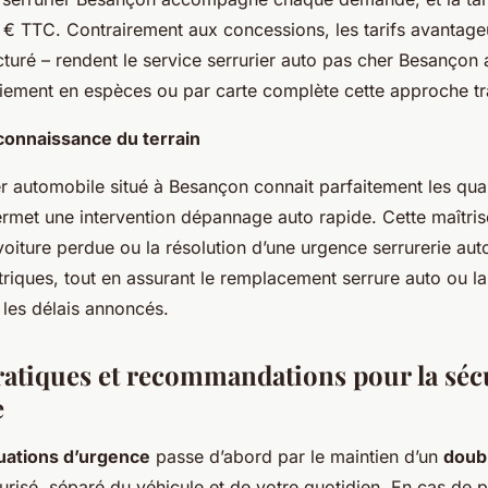
 TTC. Contrairement aux concessions, les tarifs avantage
turé – rendent le service serrurier auto pas cher Besançon 
aiement en espèces ou par carte complète cette approche t
 connaissance du terrain
ier automobile situé à Besançon connait parfaitement les quar
rmet une intervention dépannage auto rapide. Cette maîtrise 
voiture perdue ou la résolution d’une urgence serrurerie auto 
ctriques, tout en assurant le remplacement serrure auto ou 
 les délais annoncés.
ratiques et recommandations pour la séc
e
tuations d’urgence
passe d’abord par le maintien d’un
doubl
urisé, séparé du véhicule et de votre quotidien. En cas de p