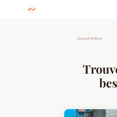
Accueil
›
Voiture
Trouve
bes