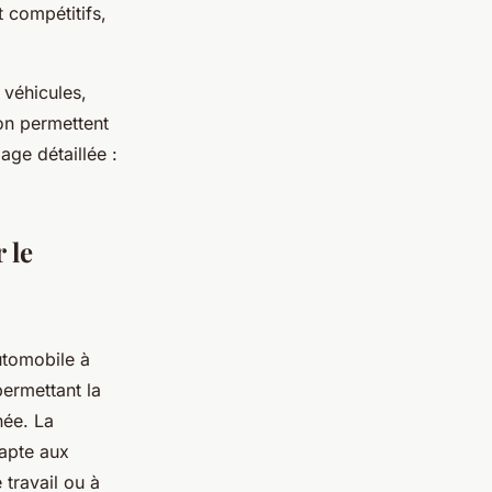
t compétitifs,
 véhicules,
ion permettent
age détaillée :
 le
automobile à
ermettant la
née. La
dapte aux
 travail ou à