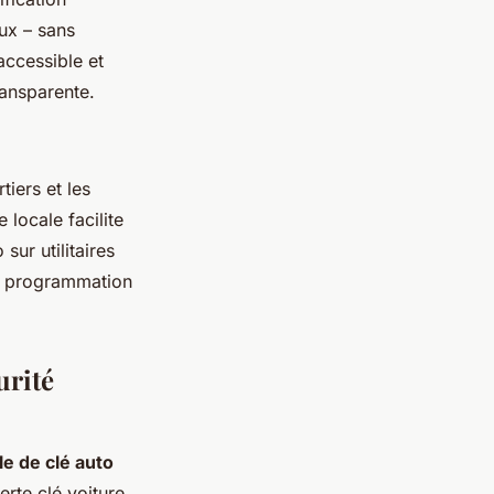
ux – sans
accessible et
ransparente.
tiers et les
locale facilite
sur utilitaires
la programmation
urité
e de clé auto
erte clé voiture