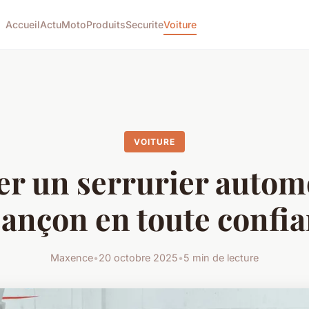
Accueil
Actu
Moto
Produits
Securite
Voiture
VOITURE
r un serrurier autom
ançon en toute confi
Maxence
•
20 octobre 2025
•
5 min de lecture