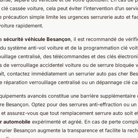
lé cassée voiture, cela peut éviter l’intervention d’un servi
e précaution simple limite les urgences serrurerie auto et faci
oiture rapidement.
la
sécurité véhicule Besançon
, il est recommandé de vérifi
du système anti-vol voiture et de la programmation clé voit
ouillage centralisé, des télécommandes et des clés électron
es de verrouillage accidentel voiture ou de serrure bloquée v
ît, contactez immédiatement un serrurier auto pas cher Be
e réparation verrouillage centralisé ou un dépannage clé ca
’équipements avancés constitue une barrière supplémentaire 
ture Besançon. Optez pour des serrures anti-effraction ou u
e et assurez-vous que tout remplacement serrure auto soit e
er automobile
expérimenté et agréé. En cas de perte complèt
rrurier Besançon augmente la transparence et facilite la rech