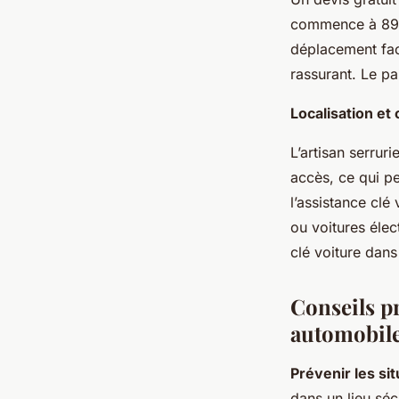
commence à 89 €
déplacement fac
rassurant. Le p
Localisation et
L’artisan serrur
accès, ce qui pe
l’assistance clé 
ou voitures éle
clé voiture dans
Conseils p
automobil
Prévenir les si
dans un lieu séc