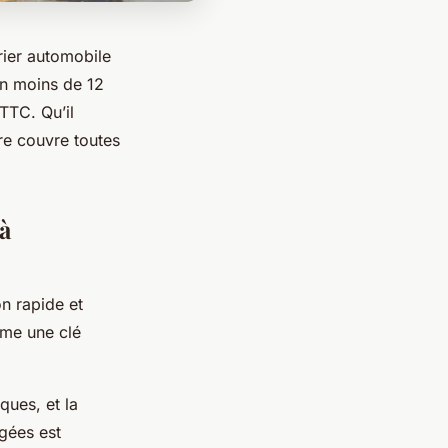
rier automobile
 en moins de 12
TTC. Qu’il
re couvre toutes
à
on rapide et
mme une clé
ques, et la
gées est