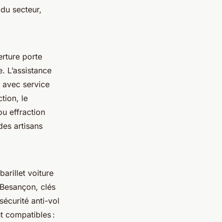
du secteur,
rture porte
. L’assistance
, avec service
tion, le
ou effraction
des artisans
arillet voiture
 Besançon, clés
écurité anti-vol
t compatibles :