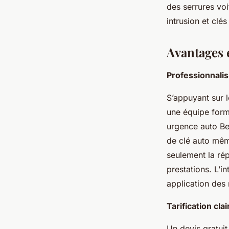
des serrures voi
intrusion et clés
Avantages e
Professionnali
S’appuyant sur 
une équipe form
urgence auto Be
de clé auto mêm
seulement la rép
prestations. L’i
application des 
Tarification cla
Un devis gratui