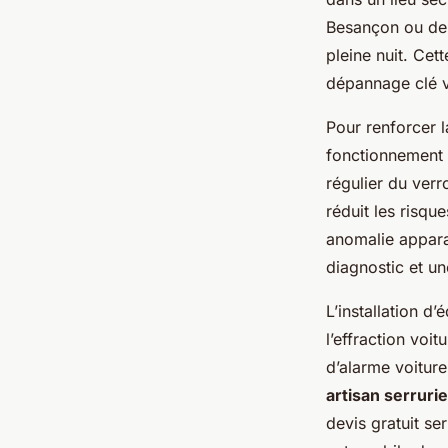
Besançon ou de c
pleine nuit. Cett
dépannage clé v
Pour renforcer 
fonctionnement 
régulier du verr
réduit les risqu
anomalie appara
diagnostic et un
L’installation d
l’effraction voi
d’alarme voitur
artisan serruri
devis gratuit se